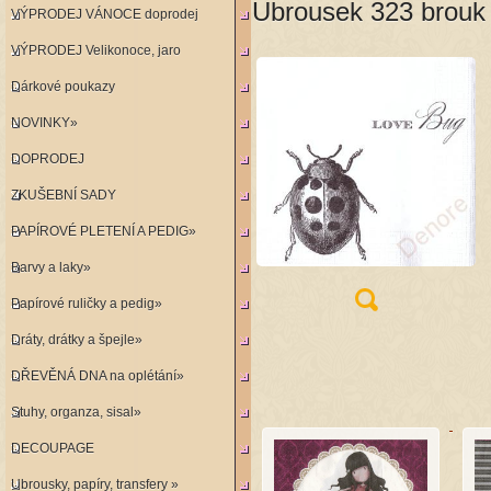
Ubrousek 323 brouk
VÝPRODEJ VÁNOCE doprodej
VÝPRODEJ Velikonoce, jaro
Dárkové poukazy
NOVINKY»
DOPRODEJ
ZKUŠEBNÍ SADY
PAPÍROVÉ PLETENÍ A PEDIG»
Barvy a laky»
Papírové ruličky a pedig»
Dráty, drátky a špejle»
DŘEVĚNÁ DNA na oplétání»
Stuhy, organza, sisal»
DECOUPAGE
Ubrousky, papíry, transfery »