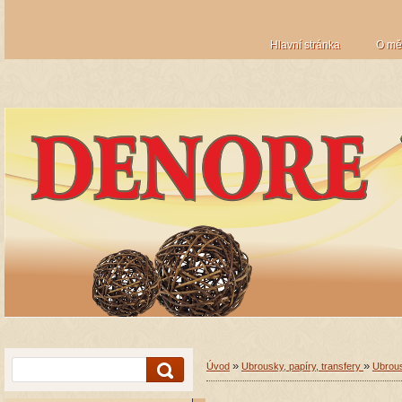
Hlavní stránka
O mě
»
»
Úvod
Ubrousky, papíry, transfery
Ubrou