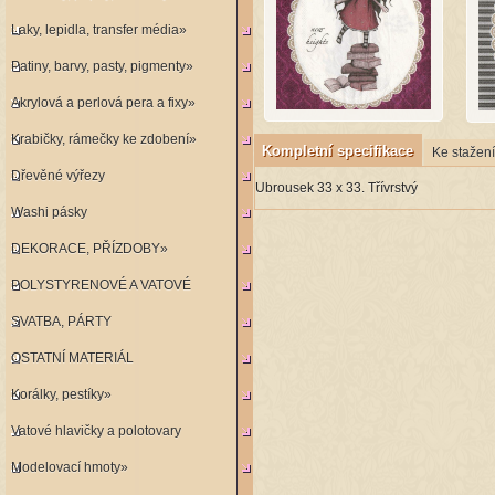
Laky, lepidla, transfer média»
Patiny, barvy, pasty, pigmenty»
Akrylová a perlová pera a fixy»
Krabičky, rámečky ke zdobení»
Kompletní specifikace
Ke stažení
Dřevěné výřezy
Ubrousek 33 x 33. Třívrstvý
Washi pásky
DEKORACE, PŘÍZDOBY»
POLYSTYRENOVÉ A VATOVÉ
SVATBA, PÁRTY
KORPUSY»
OSTATNÍ MATERIÁL
Korálky, pestíky»
Vatové hlavičky a polotovary
Modelovací hmoty»