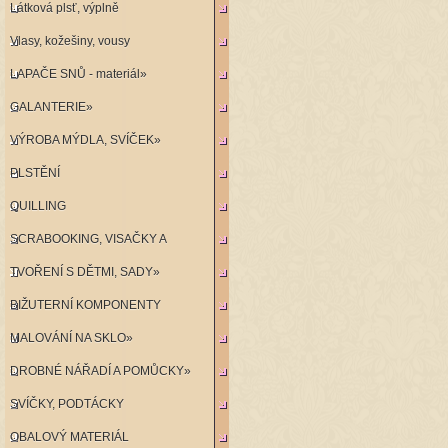
Látková plsť, výplně
Vlasy, kožešiny, vousy
LAPAČE SNŮ - materiál»
GALANTERIE»
VÝROBA MÝDLA, SVÍČEK»
PLSTĚNÍ
QUILLING
SCRABOOKING, VISAČKY A
TVOŘENÍ S DĚTMI, SADY»
RAZÍTKA»
BIŽUTERNÍ KOMPONENTY
MALOVÁNÍ NA SKLO»
DROBNÉ NÁŘADÍ A POMŮCKY»
SVÍČKY, PODTÁCKY
OBALOVÝ MATERIÁL