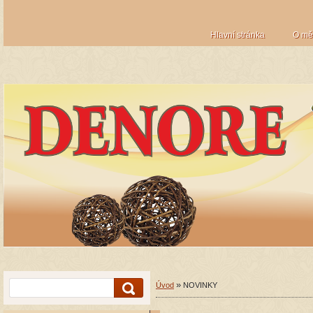
Hlavní stránka
O mě
»
Úvod
NOVINKY