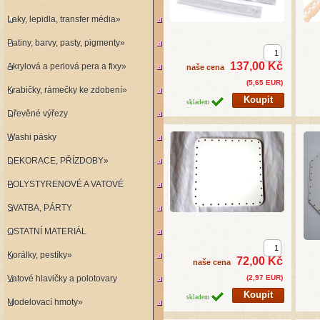
Laky, lepidla, transfer média»
Patiny, barvy, pasty, pigmenty»
137,00 Kč
Akrylová a perlová pera a fixy»
naše cena
(5,65 EUR)
Krabičky, rámečky ke zdobení»
skladem
Dřevěné výřezy
Washi pásky
DEKORACE, PŘÍZDOBY»
POLYSTYRENOVÉ A VATOVÉ
SVATBA, PÁRTY
KORPUSY»
OSTATNÍ MATERIÁL
Korálky, pestíky»
72,00 Kč
naše cena
Vatové hlavičky a polotovary
(2,97 EUR)
skladem
Modelovací hmoty»