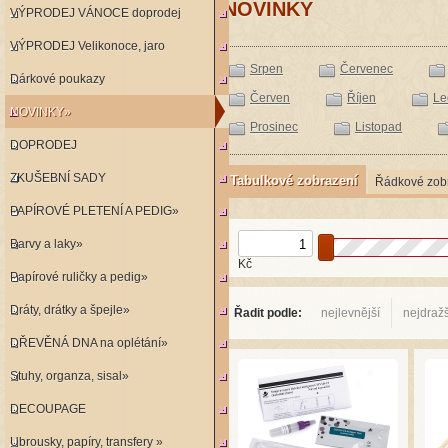
NOVINKY
VÝPRODEJ VÁNOCE doprodej
VÝPRODEJ Velikonoce, jaro
Srpen
Červenec
Dárkové poukazy
Červen
Říjen
Le
NOVINKY»
Prosinec
Listopad
DOPRODEJ
ZKUŠEBNÍ SADY
Tabulkové zobrazení
Řádkové zob
PAPÍROVÉ PLETENÍ A PEDIG»
Barvy a laky»
Kč
Papírové ruličky a pedig»
Dráty, drátky a špejle»
Řadit podle:
nejlevnější
nejdražš
DŘEVĚNÁ DNA na oplétání»
Stuhy, organza, sisal»
DECOUPAGE
Ubrousky, papíry, transfery »