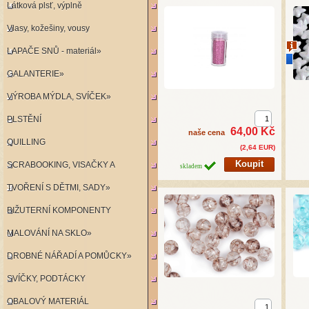
Látková plsť, výplně
Vlasy, kožešiny, vousy
LAPAČE SNŮ - materiál»
novi
GALANTERIE»
VÝROBA MÝDLA, SVÍČEK»
PLSTĚNÍ
64,00 Kč
naše cena
QUILLING
(2,64 EUR)
SCRABOOKING, VISAČKY A
skladem
TVOŘENÍ S DĚTMI, SADY»
RAZÍTKA»
BIŽUTERNÍ KOMPONENTY
MALOVÁNÍ NA SKLO»
DROBNÉ NÁŘADÍ A POMŮCKY»
SVÍČKY, PODTÁCKY
OBALOVÝ MATERIÁL